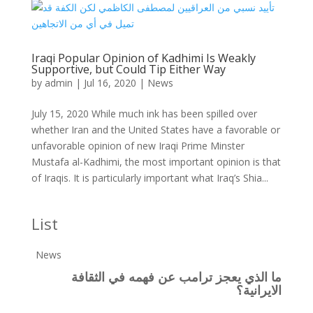
Iraqi Popular Opinion of Kadhimi Is Weakly
Supportive, but Could Tip Either Way
by
admin
|
Jul 16, 2020
|
News
July 15, 2020 While much ink has been spilled over
whether Iran and the United States have a favorable or
unfavorable opinion of new Iraqi Prime Minster
Mustafa al-Kadhimi, the most important opinion is that
of Iraqis. It is particularly important what Iraq’s Shia...
List
News
ما الذي يعجز ترامب عن فهمه في الثقافة
الايرانية؟