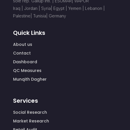
sole rep. Gallup Intl. | ESOMAR| WAPOR
Iraq | Jordan | Syria| Egypt | Yemen | Lebanon |
Palestine| Tunisia| Germany
Quick Links
About us
Contact
Dashboard
QC Measures
Munqith Dagher
Services
Social Research
Market Research
Retail Audit